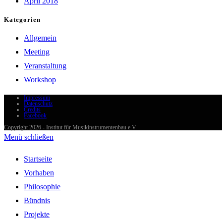
April 2018
Kategorien
Allgemein
Meeting
Veranstaltung
Workshop
Impressum
Datenschutz
Credits
Facebook
Copyright 2026 - Institut für Musikinstrumentenbau e.V.
Menü schließen
Startseite
Vorhaben
Philosophie
Bündnis
Projekte